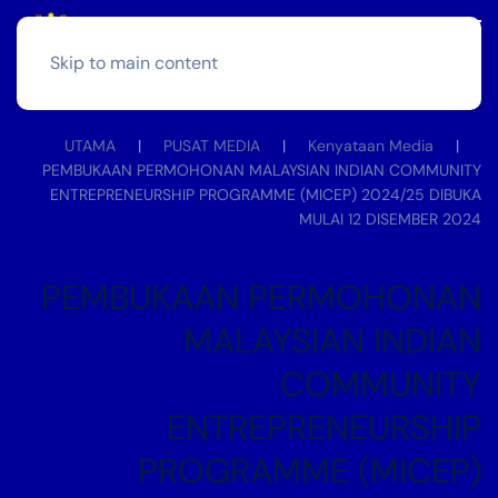
Skip to main content
UTAMA
PUSAT MEDIA
Kenyataan Media
PEMBUKAAN PERMOHONAN MALAYSIAN INDIAN COMMUNITY
ENTREPRENEURSHIP PROGRAMME (MICEP) 2024/25 DIBUKA
MULAI 12 DISEMBER 2024
PEMBUKAAN PERMOHONAN
MALAYSIAN INDIAN
COMMUNITY
ENTREPRENEURSHIP
PROGRAMME (MICEP)