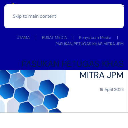
Skip to main content
UTAMA
PUSAT MEDIA
Kenyataan Media
PASUKAN PETUGAS KHAS MITRA JPM
PASUKAN PETUGAS KHAS
MITRA JPM
19 April 2023