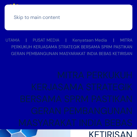
Skip to main content
UTAMA
PUSAT MEDIA
Kenyataan Media
MITRA
PERKUKUH KERJASAMA STRATEGIK BERSAMA SPRM PASTIKAN
GERAN PEMBANGUNAN MASYARAKAT INDIA BEBAS KETIRISAN
MITRA PERKUKUH
KERJASAMA STRATEGIK
BERSAMA SPRM PASTIKAN
GERAN PEMBANGUNAN
MASYARAKAT INDIA BEBAS
KETIRISAN