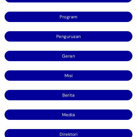
Program
Pengurusan
Geran
Misi
Berita
Media
Direktori