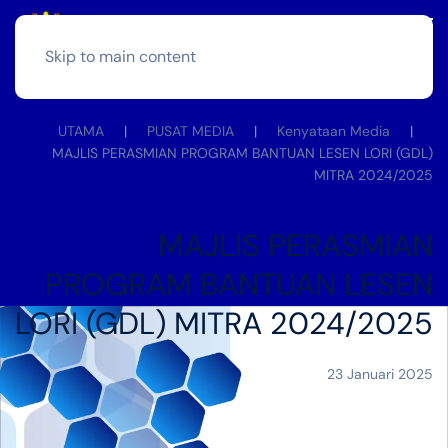
Skip to main content
UTAMA
PUSAT MEDIA
Kenyataan Media
MAJLIS PERASMIAN PROGRAM BANTUAN LESEN LORI (GDL)
MITRA 2024/2025
MAJLIS PERASMIAN
PROGRAM BANTUAN LESEN
LORI (GDL) MITRA 2024/2025
23 Januari 2025