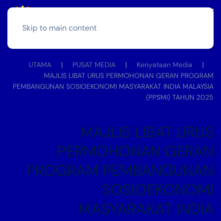
Skip to main content
UTAMA
PUSAT MEDIA
Kenyataan Media
MAJLIS LIBAT URUS PERMOHONAN GERAN PROGRAM
PEMBANGUNAN SOSIOEKONOMI MASYARAKAT INDIA MALAYSIA
(PPSMI) TAHUN 2025
MAJLIS LIBAT URUS
PERMOHONAN GERAN
PROGRAM PEMBANGUNAN
SOSIOEKONOMI
MASYARAKAT INDIA