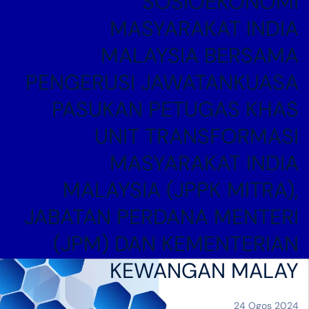
SOSIOEKONOMI
MASYARAKAT INDIA
MALAYSIA BERSAMA
PENGERUSI JAWATANKUASA
PASUKAN PETUGAS KHAS
UNIT TRANSFORMASI
MASYARAKAT INDIA
MALAYSIA (JPPK MITRA),
JABATAN PERDANA MENTERI
(JPM) DAN KEMENTERIAN
KEWANGAN MALAY
24 Ogos 2024