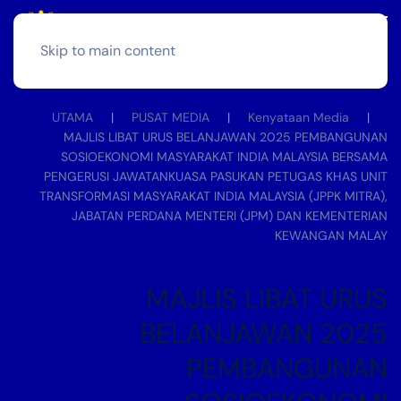
Skip to main content
UTAMA
PUSAT MEDIA
Kenyataan Media
MAJLIS LIBAT URUS BELANJAWAN 2025 PEMBANGUNAN
SOSIOEKONOMI MASYARAKAT INDIA MALAYSIA BERSAMA
PENGERUSI JAWATANKUASA PASUKAN PETUGAS KHAS UNIT
TRANSFORMASI MASYARAKAT INDIA MALAYSIA (JPPK MITRA),
JABATAN PERDANA MENTERI (JPM) DAN KEMENTERIAN
KEWANGAN MALAY
MAJLIS LIBAT URUS
BELANJAWAN 2025
PEMBANGUNAN