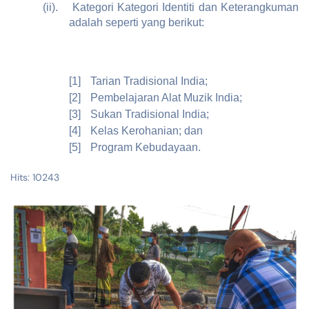
(ii).
Kategori Kategori Identiti dan Keterangkuman
adalah seperti yang berikut:
[1]
Tarian Tradisional India;
[2]
Pembelajaran Alat Muzik India;
[3]
Sukan Tradisional India;
[4]
Kelas Kerohanian; dan
[5]
Program Kebudayaan.
Hits: 10243