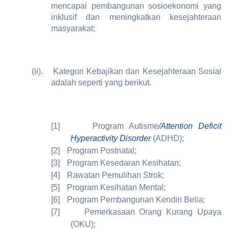
mencapai pembangunan sosioekonomi yang
inklusif dan meningkatkan kesejahteraan
masyarakat;
(ii).
Kategori Kebajikan dan Kesejahteraan Sosial
adalah seperti yang berikut.
[1]
Program Autisme
/Attention Deficit
Hyperactivity Disorder
(ADHD);
[2]
Program Postnatal;
[3]
Program Kesedaran Kesihatan;
[4]
Rawatan Pemulihan Strok;
[5]
Program Kesihatan Mental;
[6]
Program Pembangunan Kendiri Belia;
[7]
Pemerkasaan Orang Kurang Upaya
(OKU);