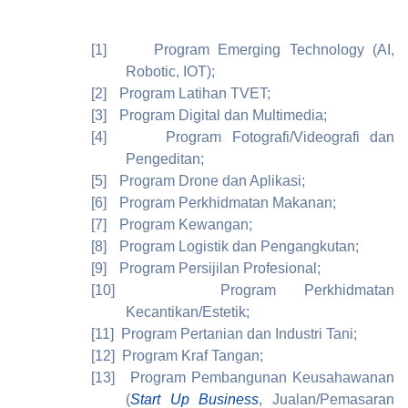
[1]
Program Emerging Technology (AI,
Robotic, IOT);
[2]
Program Latihan TVET;
[3]
Program Digital dan Multimedia;
[4]
Program Fotografi/Videografi dan
Pengeditan;
[5]
Program Drone dan Aplikasi;
[6]
Program Perkhidmatan Makanan;
[7]
Program Kewangan;
[8]
Program Logistik dan Pengangkutan;
[9]
Program Persijilan Profesional;
[10]
Program Perkhidmatan
Kecantikan/Estetik;
[11]
Program Pertanian dan Industri Tani;
[12]
Program Kraf Tangan;
[13]
Program Pembangunan Keusahawanan
(
Start Up Business
, Jualan/Pemasaran