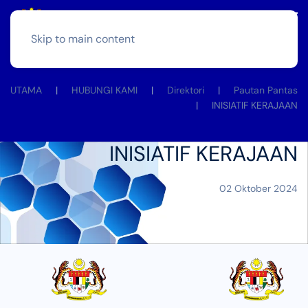
Skip to main content
UTAMA
HUBUNGI KAMI
Direktori
Pautan Pantas
INISIATIF KERAJAAN
INISIATIF KERAJAAN
02 Oktober 2024